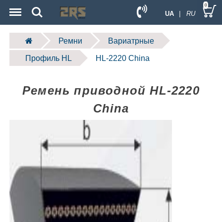
Menu
Search
0
UA
| RU
Ремни
Вариатрные
Профиль HL
HL-2220 China
Ремень приводной HL-2220
China