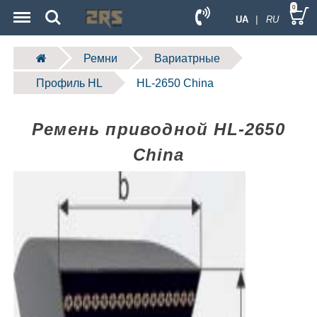
Menu
Search
0
UA
| RU
Ремни
Вариатрные
Профиль HL
HL-2650 China
Ремень приводной HL-2650
China