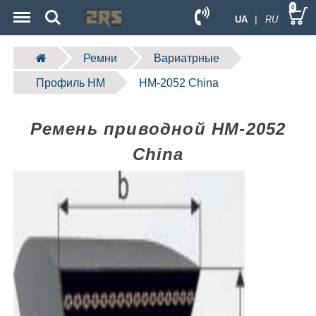
Menu
Search
0
UA
| RU
Ремни
Вариатрные
Профиль HM
HM-2052 China
Ремень приводной HM-2052
China