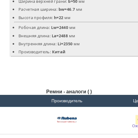
Ширина верхней грани:
b=50
мм
Расчетная ширина:
bw=46.7
мм
Высота профиля:
h=22
мм
Робочая длина:
Lw=2440
мм
Внешняя длина:
La=2488
мм
Внутренняя длина:
Li=2350
мм
Производитель:
Китай
Ремни - аналоги ( )
Производитель
Це
Ож