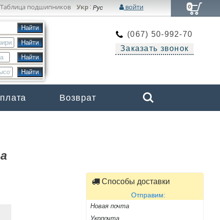
Таблица подшипников
Укр
войти
:
Рус
0
(067) 50-992-70
Заказать звонок
Search
оплата
Возврат
Бренды
na
Способы доставки
Отправим:
Новая почта
Укрпочта