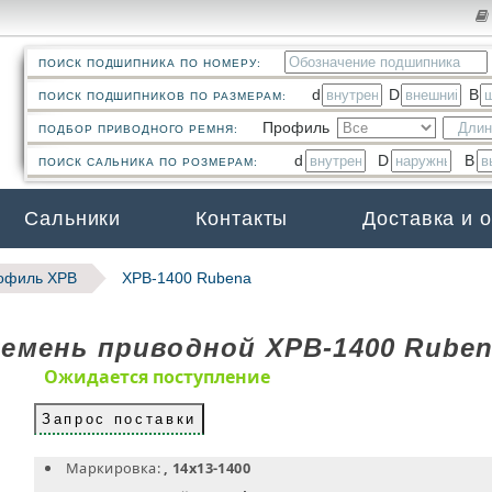
ПОИСК ПОДШИПНИКА ПО НОМЕРУ:
d
D
B
ПОИСК ПОДШИПНИКОВ ПО РАЗМЕРАМ:
Профиль
ПОДБОР ПРИВОДНОГО РЕМНЯ:
d
D
B
ПОИСК САЛЬНИКА ПО РОЗМЕРАМ:
Сальники
Контакты
Доставка и 
офиль XPB
XPB-1400 Rubena
емень приводной XPB-1400 Rube
Ожидается поступление
Запрос поставки
Маркировка:
, 14х13-1400