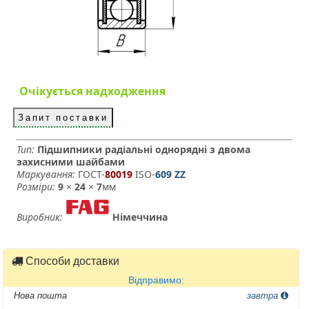
Очікується надходження
Запит поставки
Тип:
Підшипники радіальні однорядні з двома
захисними шайбами
Маркування:
ГОСТ-
80019
­ ISO-
609 ZZ
Розміри:
9
×
24
×
7
мм
Виробник:
Німеччина
Способи доставки
Відправимо:
Нова пошта
завтра