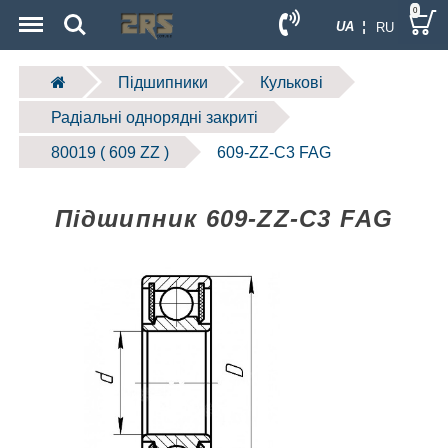
Menu
Search
0
UA ¦
RU
Підшипники
Кулькові
Радіальні однорядні закриті
80019 ( 609 ZZ )
609-ZZ-C3 FAG
Підшипник 609-ZZ-C3 FAG