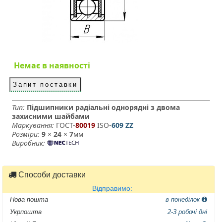
Немає в наявності
Запит поставки
Тип:
Підшипники радіальні однорядні з двома
захисними шайбами
Маркування:
ГОСТ-
80019
­ ISO-
609 ZZ
Розміри:
9
×
24
×
7
мм
Виробник:
Способи доставки
Відправимо:
Нова пошта
в понеділок
Укрпошта
2-3 робочі дні