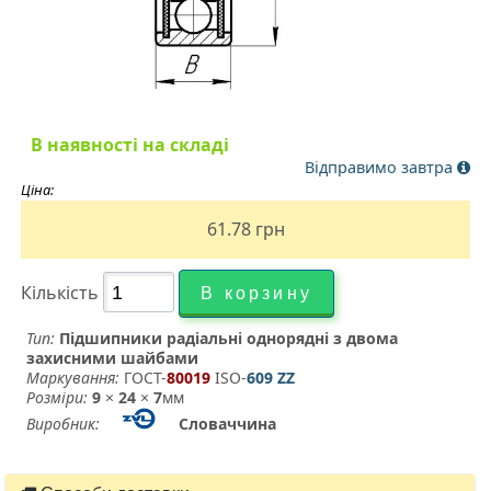
В наявності на складі
Відправимо завтра
Ціна:
61.78
грн
Кількість
Тип:
Підшипники радіальні однорядні з двома
захисними шайбами
Маркування:
ГОСТ-
80019
­ ISO-
609 ZZ
Розміри:
9
×
24
×
7
мм
Виробник:
Словаччина