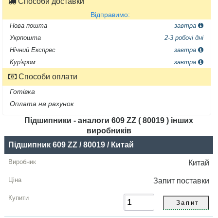
Способи доставки
Відправимо:
Нова пошта
завтра
Укрпошта
2-3 робочі дні
Нічний Експрес
завтра
Кур'єром
завтра
Способи оплати
Готівка
Оплата на рахунок
Підшипники - аналоги 609 ZZ ( 80019 ) інших
виробників
Назва
Підшипник 609 ZZ / 80019 / Китай
Виробник
Китай
Радіальний
Запит
поставки
зазор
Ціна,