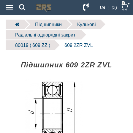
Menu
Search
0
UA ¦
RU
Підшипники
Кулькові
Радіальні однорядні закриті
80019 ( 609 ZZ )
609 2ZR ZVL
Підшипник 609 2ZR ZVL