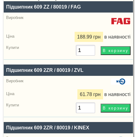
Назва
Підшипник 609 ZZ / 80019 / FAG
Виробник
Радіальний
зазор
188.99 грн
в наявності
Ціна,
грн
Купити
Підшипник 609 2ZR / 80019 / ZVL
61.78 грн
в наявності
Підшипник 609 2ZR / 80019 / KINEX