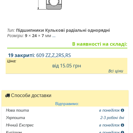
Тип:
Підшипники Кулькові радіальні однорядні
Розміри:
9
×
24
×
7
мм
…
В наявності на складі:
19 закриті
: 609 ZZ,Z,2RS,RS
Ціна:
від 15.05
грн
Всі ціни
Способи доставки
Відправимо:
Нова пошта
в понеділок
Укрпошта
2-3 робочі дні
Нічний Експрес
в понеділок
Кур'єром
в понеділок