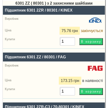
6301 ZZ ( 80301 ) з 2 захисними шайбами
Назва
Підшипник 6301 2ZR / 80301 / KINEX
Виробник
Радіальний
75.76 грн
закінчується
зазор
Ціна,
грн
Купити
Підшипник 6301 ZZ / 80301 / FAG
173.15 грн
в наявності
Підшипник 6301 2ZR-C3 / 70-80301 / KINEX