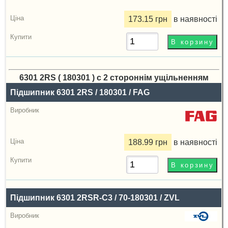
173.15 грн
в наявності
6301 2RS ( 180301 ) с 2 стороннім ущільненням
Назва
Підшипник 6301 2RS / 180301 / FAG
Виробник
Радіальний
зазор
188.99 грн
в наявності
Ціна,
грн
Купити
Підшипник 6301 2RSR-C3 / 70-180301 / ZVL