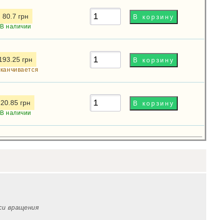
80.7 грн
В наличии
193.25 грн
канчивается
20.85 грн
В наличии
оси вращения