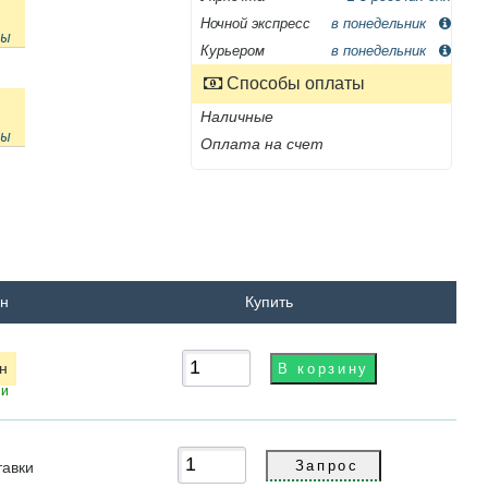
Ночной экспресс
в понедельник
ны
Курьером
в понедельник
Способы оплаты
Наличные
ны
Оплата на счет
рн
Купить
рн
ии
тавки