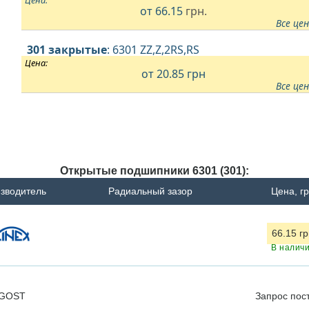
от
66.15
грн.
Все це
301 закрытые
: 6301 ZZ,Z,2RS,RS
Цена:
от 20.85
грн
Все це
Открытые подшипники 6301 (301):
зводитель
Радиальный зазор
Цена, г
66.15 г
В налич
GOST
Запрос
пос