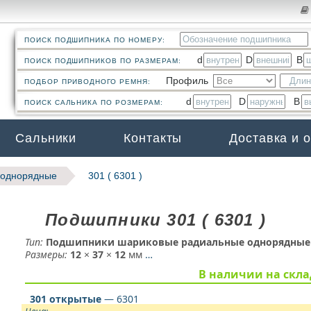
ПОИСК ПОДШИПНИКА ПО НОМЕРУ:
d
D
B
ПОИСК ПОДШИПНИКОВ ПО РАЗМЕРАМ:
Профиль
ПОДБОР ПРИВОДНОГО РЕМНЯ:
d
D
B
ПОИСК САЛЬНИКА ПО РОЗМЕРАМ:
Сальники
Контакты
Доставка и 
 однорядные
301 ( 6301 )
Подшипники 301 ( 6301 )
Тип:
Подшипники шариковые радиальные однорядные
Размеры:
12
×
37
×
12
мм
…
В наличии на скла
301 открытые
— 6301
Цена: