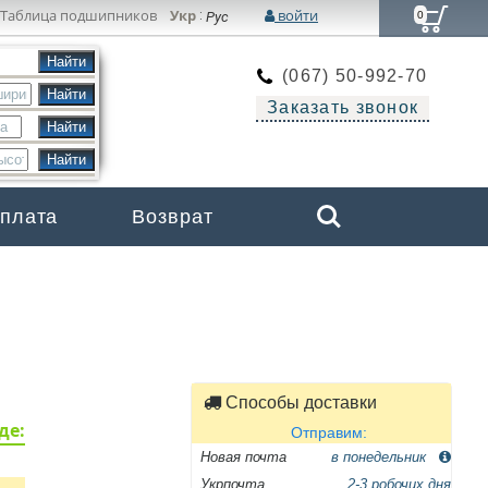
Таблица подшипников
Укр
войти
:
Рус
0
(067) 50-992-70
Заказать звонок
Search
оплата
Возврат
Бренды
Способы доставки
де:
Отправим:
Новая почта
в понедельник
Укрпочта
2-3 робочих дня