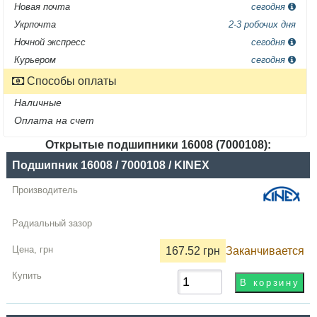
Новая почта
сегодня
Укрпочта
2-3 робочих дня
Ночной экспресс
сегодня
Курьером
сегодня
Способы оплаты
Наличные
Оплата на счет
Открытые подшипники 16008 (7000108):
Название
Подшипник 16008 / 7000108 / KINEX
Производитель
Радиальный
зазор
167.52 грн
Заканчивается
Цена,
грн
Купить