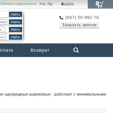
Таблица подшипников
Укр
войти
:
Рус
0
(067) 50-992-70
Заказать звонок
Search
оплата
Возврат
Бренды
ные однорядные шариковые - работают с минимальными