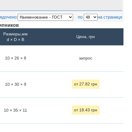
ядочено:
по
на странице
ипников
Размеры,мм
Цена, грн
d
×
D
× B
10 × 26 × 8
запрос
10 × 30 × 9
от 27.82 грн
10 × 35 × 11
от 18.43 грн