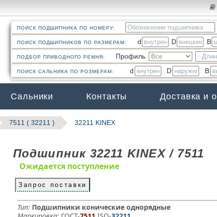
ПОИСК ПОДШИПНИКА ПО НОМЕРУ:
d
D
B
ПОИСК ПОДШИПНИКОВ ПО РАЗМЕРАМ:
Профиль
ПОДБОР ПРИВОДНОГО РЕМНЯ:
d
D
B
ПОИСК САЛЬНИКА ПО РОЗМЕРАМ:
Сальники
Контакты
Доставка и 
7511 ( 32211 )
32211 KINEX
Подшипник 32211 KINEX / 7511
Ожидается поступление
Запрос поставки
Тип:
Подшипники конические однорядные
Маркировка:
ГОСТ-
7511
­ ISO-
32211