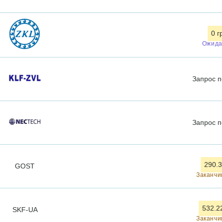
0 г
Ожида
Запрос
п
Запрос
п
290.3
GOST
Заканчи
532.2
SKF-UA
Заканчи