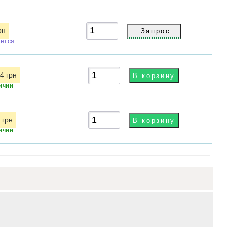
рн
ется
4 грн
ичии
 грн
ичии