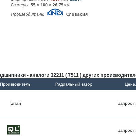
Размеры:
55
×
100
×
26.75
мм
Производитель:
Словакия
дшипники - аналоги 32211 ( 7511 ) других производите
Производитель
Радиальный зазор
Цена,
Китай
Запрос
п
Запрос
п