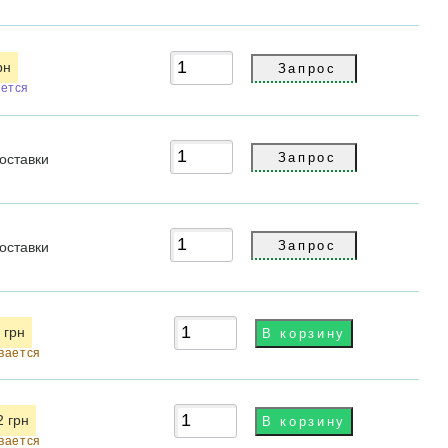
рн
ется
оставки
оставки
 грн
вается
2 грн
вается