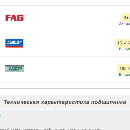
0 г
Ожида
1514.6
В нал
182.4
В нал
Техническая характеристика подшипника
1
пособен воспринимать радиальное и осевое нагрузки