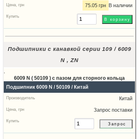
75.05 грн
В наличии
Подшипники с канавкой серии 109 / 6009
N , ZN
.
6009 N ( 50109 ) с пазом для сторного кольца
Назва
Подшипник 6009 N / 50109 / Китай
Производитель
Китай
Радиальный
Запрос
поставки
зазор
Цена,
грн