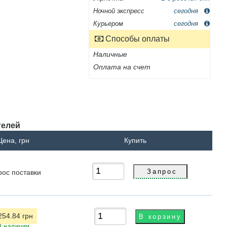
Ночной экспресс
сегодня
Курьером
сегодня
Способы оплаты
Наличные
Оплата на счет
телей
Цена, грн
Купить
рос
поставки
254.84 грн
В наличии