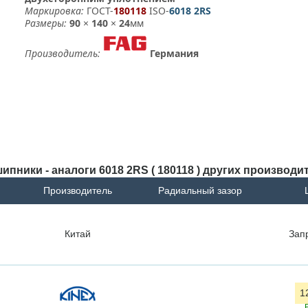
Маркировка:
ГОСТ-
180118
­ ISO-
6018 2RS
Размеры:
90
×
140
×
24
мм
Производитель:
Германия
ипники - аналоги 6018 2RS ( 180118 ) других производи
Производитель
Радиальный зазор
Китай
Зап
1