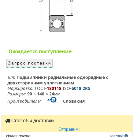
Ожидается поступление
Запрос поставки
Тип:
Подшипники радиальные однорядные с
двухсторонним уплотнением
Маркировка:
ГОСТ-
180118
­ ISO-
6018 2RS
Размеры:
90
×
140
×
24
мм
Производитель:
Словакия
Способы доставки
Отправим:
Новая почта
завтра