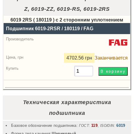
Z, 6019-ZZ, 6019-RS, 6019-2RS
6019 2RS ( 180119 ) с 2 сторонним уплотнением
Назва
Подшипник 6019-2RSR / 180119 / FAG
Производитель
Радиальный
зазор
4702.56 грн
Заканчивается
Цена,
грн
Купить
Техническая характеристика
подшипника
Базовое обозначение подшипника:
119
,
6019
ГОСТ:
ISO/DIN:
Форма тела качения:
Шариковый