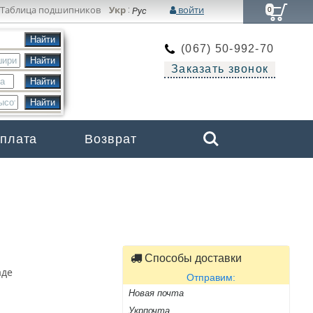
Таблица подшипников
Укр
войти
:
Рус
0
(067) 50-992-70
Заказать звонок
Search
оплата
Возврат
Бренды
Способы доставки
аде
Отправим:
Новая почта
Укрпочта