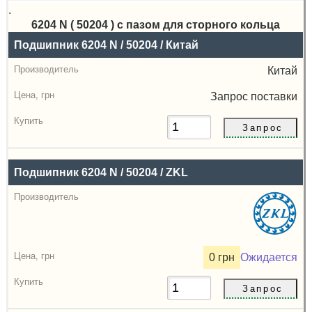
.
6204 N ( 50204 ) с пазом для сторного кольца
Назва
Подшипник 6204 N / 50204 / Китай
Производитель
Китай
Радиальный
Запрос
поставки
зазор
Цена,
грн
Подшипник 6204 N / 50204 / ZKL
Купить
0 грн
Ожидается