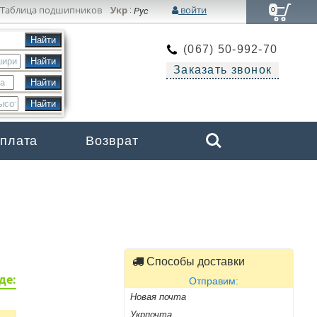
Таблица подшипников
Укр
войти
:
Рус
0
(067) 50-992-70
Заказать звонок
Search
оплата
Возврат
Бренды
Способы доставки
де:
Отправим:
Новая почта
Укрпочта