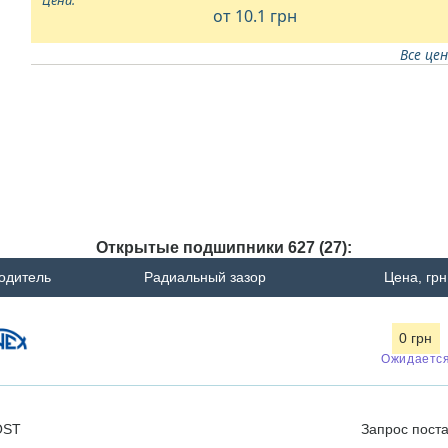
от 10.1
грн
Все це
Открытые подшипники 627 (27):
одитель
Радиальный зазор
Цена, грн
0 грн
Ожидаетс
OST
Запрос
пост