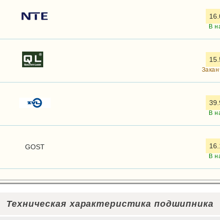
16.
В н
15.
Закан
39.
В н
16.
GOST
В н
Техническая характеристика подшипника