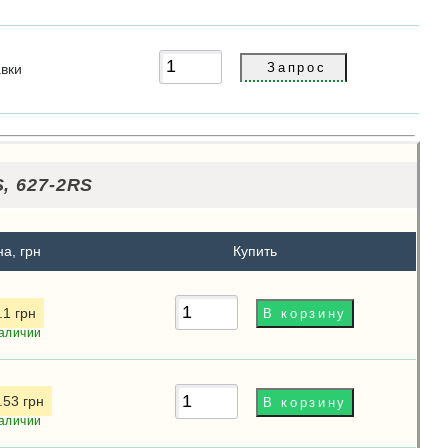
авки
, 627-2RS
а, грн
Купить
.1 грн
аличии
.53 грн
аличии