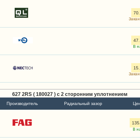
70.
Закан
47.
В н
15.
Закан
627 2RS ( 180027 ) с 2 сторонним уплотнением
Производитель
Радиальный зазор
Цен
135
В н