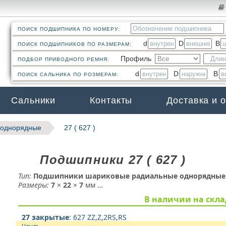
ПОИСК ПОДШИПНИКА ПО НОМЕРУ:
d
D
B
ПОИСК ПОДШИПНИКОВ ПО РАЗМЕРАМ:
Профиль
ПОДБОР ПРИВОДНОГО РЕМНЯ:
d
D
B
ПОИСК САЛЬНИКА ПО РОЗМЕРАМ:
Сальники
Контакты
Доставка и 
 однорядные
27 ( 627 )
Подшипники 27 ( 627 )
Тип:
Подшипники шариковые радиальные однорядные
Размеры:
7
×
22
×
7
мм
…
В наличии на скла
27 закрытые
: 627 ZZ,Z,2RS,RS
Цена: