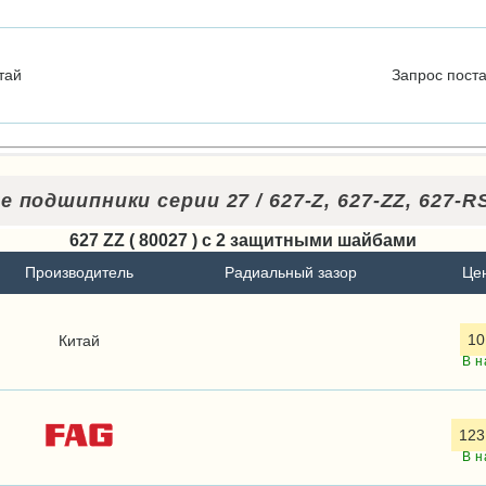
тай
Запрос
пост
 подшипники серии 27 / 627-Z, 627-ZZ, 627-RS
627 ZZ ( 80027 ) с 2 защитными шайбами
Производитель
Радиальный зазор
Цен
10
Китай
В н
123
В н