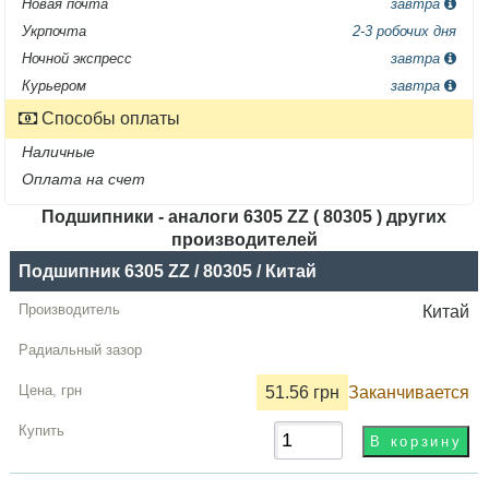
Новая почта
завтра
Укрпочта
2-3 робочих дня
Ночной экспресс
завтра
Курьером
завтра
Способы оплаты
Наличные
Оплата на счет
Подшипники - аналоги 6305 ZZ ( 80305 ) других
производителей
Название
Подшипник 6305 ZZ / 80305 / Китай
Производитель
Китай
Радиальный
зазор
51.56 грн
Заканчивается
Цена,
грн
Купить