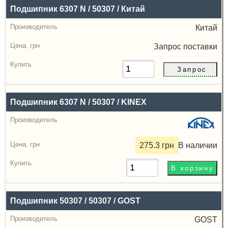
Назва
Подшипник 6307 N / 50307 / Китай
Производитель
Китай
Радиальный
Запрос
поставки
зазор
Цена,
грн
Подшипник 6307 N / 50307 / KINEX
Купить
275.3 грн
В наличии
Подшипник 50307 / 50307 / GOST
GOST