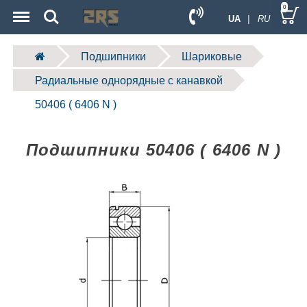
Menu
Search
0
UA
| RU
Подшипники
Шариковые
Радиальные однорядные c канавкой
50406 ( 6406 N )
Подшипники 50406 ( 6406 N )