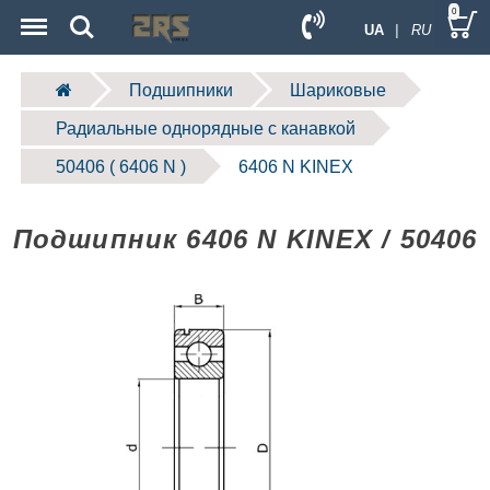
Menu
Search
0
UA
| RU
Подшипники
Шариковые
Радиальные однорядные c канавкой
50406 ( 6406 N )
6406 N KINEX
Подшипник 6406 N KINEX / 50406