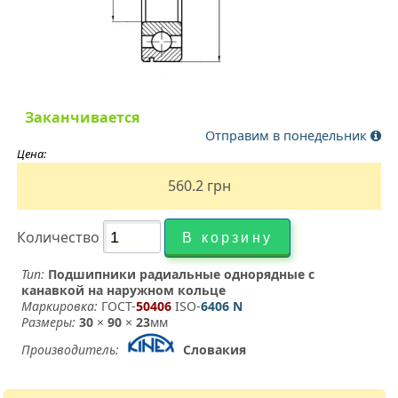
Заканчивается
Отправим в понедельник
Цена:
560.2
грн
Количество
Тип:
Подшипники радиальные однорядные с
канавкой на наружном кольце
Маркировка:
ГОСТ-
50406
­ ISO-
6406 N
Размеры:
30
×
90
×
23
мм
Производитель:
Словакия