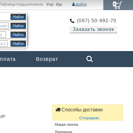
Таблица подшипников
Укр
войти
:
Рус
0
(067) 50-992-70
Заказать звонок
Search
оплата
Возврат
Бренды
Способы доставки
аде
Отправим:
Новая почта
Укрпочта