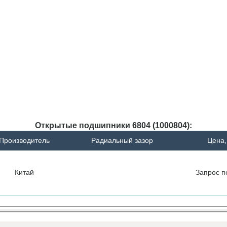
Открытые подшипники 6804 (1000804):
Производитель
Радиальный зазор
Цена,
Китай
Запрос
п