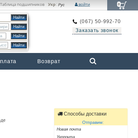
Таблица подшипников
Укр
войти
:
Рус
0
(067) 50-992-70
Заказать звонок
Search
оплата
Возврат
Бренды
Способы доставки
аде
Отправим:
Новая почта
Укрпочта