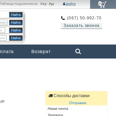
Таблица подшипников
Укр
войти
:
Рус
0
(067) 50-992-70
Заказать звонок
Search
оплата
Возврат
Бренды
Способы доставки
аде
Отправим:
Новая почта
Укрпочта