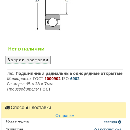
Нет в наличии
Запрос поставки
Тип:
Подшипники радиальные однорядные открытые
Маркировка:
ГОСТ-
1000902
­ ISO-
6902
Размеры:
15
×
28
×
7
мм
Производитель:
ГОСТ
Способы доставки
Отправим:
Новая почта
завтра
Укрпочта
2-3 робочих дня