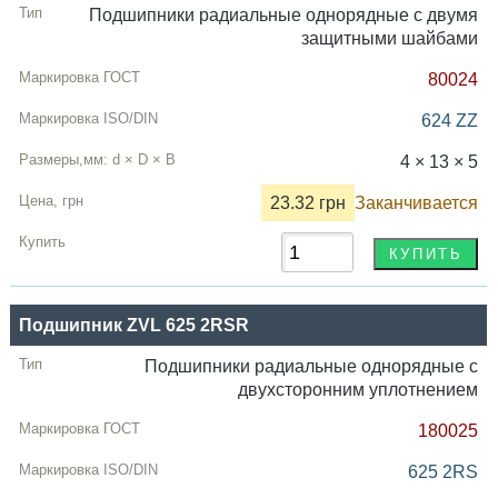
Эскиз + фото
Подшипники радиальные однорядные с двумя
защитными шайбами
Тип
80024
ГОСТ
624 ZZ
ISO / DIN
4 × 13 × 5
Размеры,мм
d
×
D
× B
23.32 грн
Заканчивается
Цена,
грн
Купить
Подшипник ZVL 625 2RSR
Подшипники радиальные однорядные с
двухсторонним уплотнением
180025
625 2RS