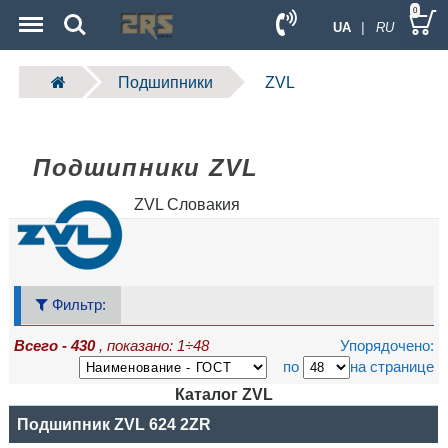
Menu
Search
0
UA
| RU
Подшипники
ZVL
Подшипники ZVL
ZVL Словакия
Фильтр:
Всего - 430
, показано: 1÷48
Упорядочено:
по
на странице
Каталог ZVL
Название
Подшипник ZVL 624 2ZR