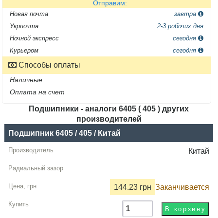
Отправим:
Новая почта
завтра
Укрпочта
2-3 робочих дня
Ночной экспресс
сегодня
Курьером
сегодня
Способы оплаты
Наличные
Оплата на счет
Подшипники - аналоги 6405 ( 405 ) других
производителей
Название
Подшипник 6405 / 405 / Китай
Производитель
Китай
Радиальный
зазор
144.23 грн
Заканчивается
Цена,
грн